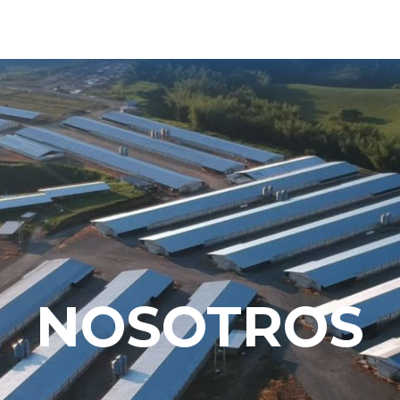
Inicio
Avicultura
Porcicultura
Quiénes Somos
Catálogos
NOSOTROS