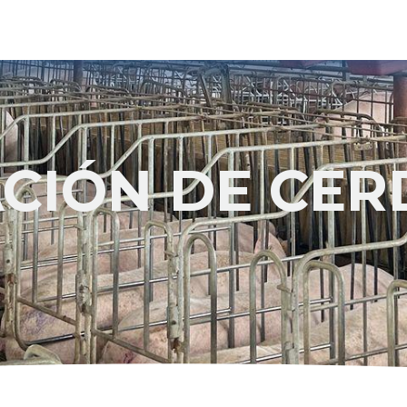
Home
Avicultura
Porcicultura
Contact us
Catálogos
CIÓN DE CER